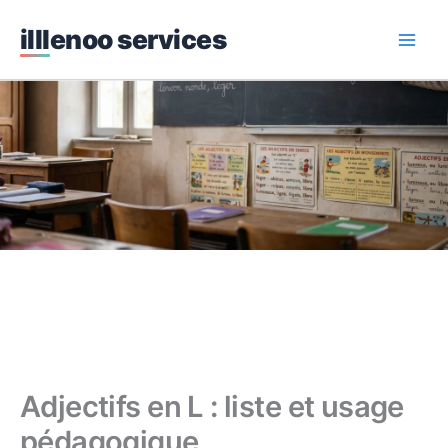
Aller
iIllenoo services
au
Main
contenu
Men
Adjectifs en L : liste et usage
pédagogique