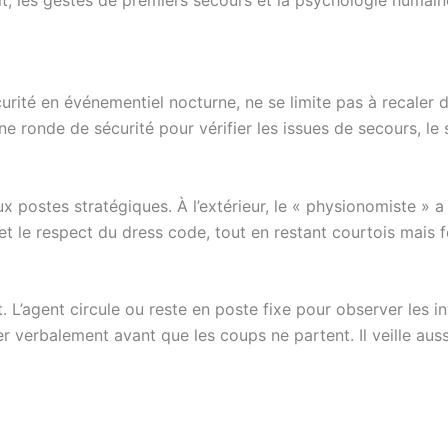
roit, les gestes de premiers secours et la psychologie humai
rité en événementiel nocturne, ne se limite pas à recaler d
une ronde de sécurité pour vérifier les issues de secours, l
 postes stratégiques. À l’extérieur, le « physionomiste » a l
e et le respect du dress code, tout en restant courtois mais
et. L’agent circule ou reste en poste fixe pour observer les in
r verbalement avant que les coups ne partent. Il veille aus